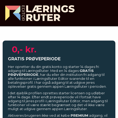
0,- kr.
GRATIS PRØVEPERIODE
Her opretter du din gratis konto og starter 14 dages fri
adgang til LæringsRuter. Med en 14 dages
GRATIS
PRØVEPERIODE
, har du eller din institution fri adgang til
alle funktioner i LæringsRuter Editor svarende til en
betalingsprofil. I har også adgang til at udgive jeres
oplevelser gratis gennem appen LæringsRuter i perioden.
I det øjeblik profilen oprettes starter licensen og udløber
efter 14 dage. Efter endt prøveperiode vil I fortsat have
adgang til jeres profil i LæringsRuter Editor, men adgang til
funktioner vil være stærkt begrænset og det vil ikke være
muligt at udgive gennem appen LæringsRuter.
Aktiveres brugeren ikke ved at købe
PREMIUM
adgang, vil