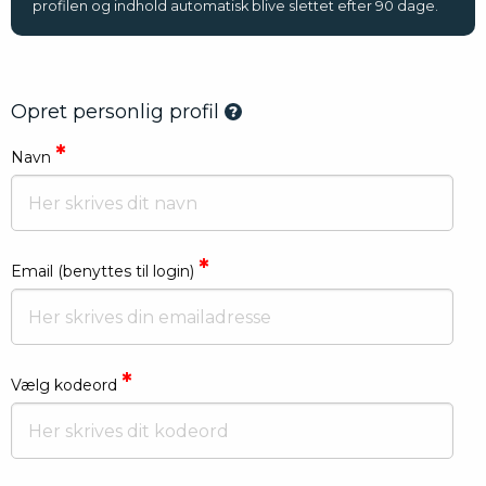
profilen og indhold automatisk blive slettet efter 90 dage.
Opret personlig profil
*
Navn
*
Email (benyttes til login)
*
Vælg kodeord